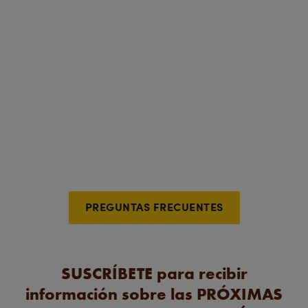
El Rey León ha marcado un antes y un después en la escena
teatral de nuestro país:
Más de 7,5 millones de espectadores
+5.500 funciones
¿Necesitas más información? Consulta las
Preguntas Frecuentes.
PREGUNTAS FRECUENTES
SUSCRÍBETE para recibir
información sobre las PRÓXIMAS