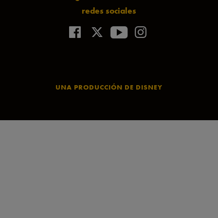
redes sociales
UNA PRODUCCIÓN DE DISNEY
San Valentín en Madrid: Regala
Entradas para El Rey León, una
Experiencia Inolvidable
Si te preguntas qué regalar en San Valentín y buscas una idea
que realmente sorprenda, emocione y se recuerde con el tiempo,
las entradas para El Rey León en Madrid son uno de los regalos
de San Valentín más originales y especiales que puedes elegir.