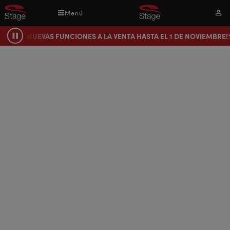
Pasar
Menú
Mi
al
cuen
contenido
¡NUEVAS FUNCIONES A LA VENTA HASTA EL 1 DE NOVIEMBRE!
Pausa
principal