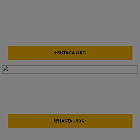
Si este San Valentín compras la BUTACA ORO tendrás las
mejores ubicaciones en Platea, visita guiada al backstage*
45 minutos antes de la función
(
), copa de bienvenida y cóctel
en el entreacto, y...¡Mucho más!
⭐BUTACA ORO
Asegura tus entradas para San Valentín al mejor precio.
¡AHORRA hasta un 50%* en determinados asientos si
compras tus entradas para funciones entre semana!
¡DISFRÚTALO DESDE 27€**!
🚨​HASTA -50%*