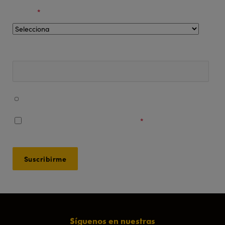
Región
*
Número de teléfono
Acepto recibir mensajes de WhatsApp con información
sobre mi entrada y contenido promocional.
Acepto los
Términos y Condiciones
*
Síguenos en nuestras