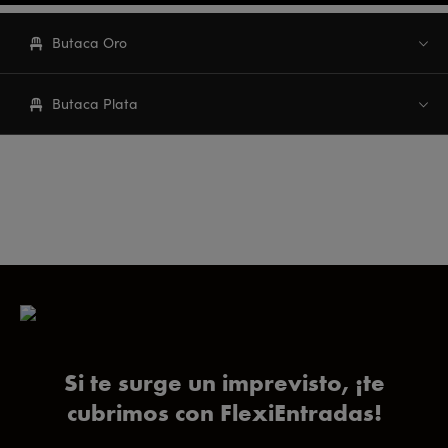
Butaca Oro
Butaca Plata
*La representación es una impresión espacial general. La visión desde tu
butaca puede variar. Precios con IVA incluido. Gastos de gestión incluidos.
Todos los espectadores que accedan al teatro deben tener entrada
independientemente de su edad.
Si te surge un imprevisto, ¡te
cubrimos con FlexiEntradas!