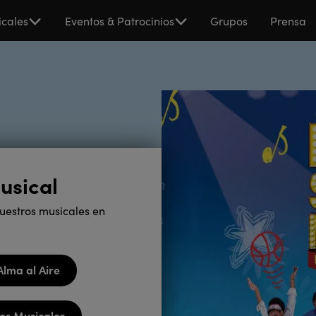
cales
Eventos & Patrocinios
Grupos
Prensa
usical
uestros musicales en
Alma al Aire
os Musicales