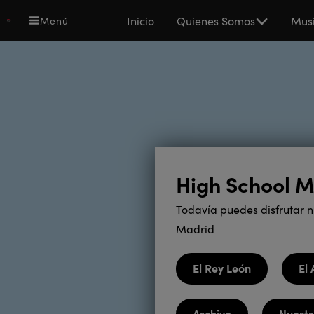
Pasar
Main
Inicio
Quienes Somos
Musi
Menú
al
navigation
contenido
principal
High School M
Todavía puedes disfrutar n
Madrid
El Rey León
El 
Archivo
Nuestr