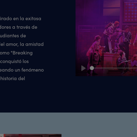
irado en la exitosa
dores a través de
tudiantes de
del amor, la amistad
como "Breaking
 conquistó los
creando un fenómeno
Play
historia del