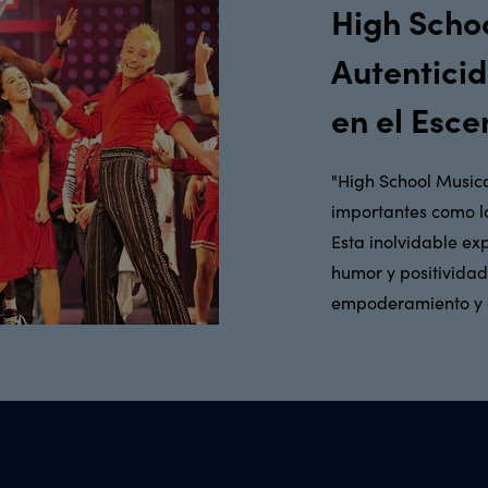
High Schoo
Autenticid
en el Esce
"High School Music
importantes como la
Esta inolvidable ex
humor y positivida
empoderamiento y a