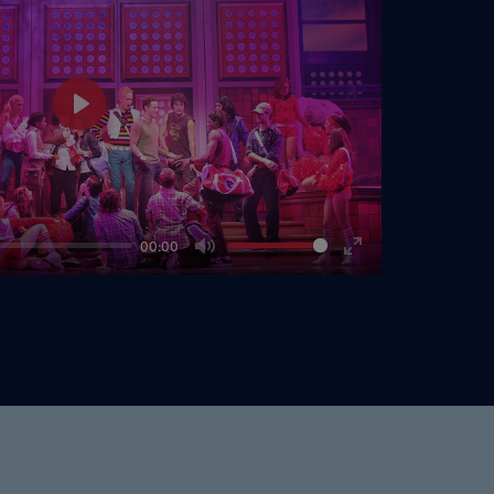
Play
00:00
Mute
Enter
fullscreen