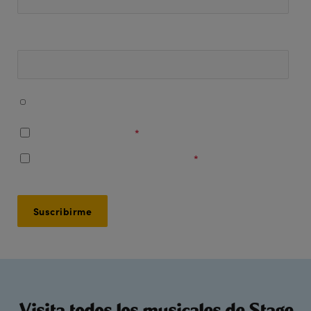
Número de teléfono
Acepto recibir mensajes de WhatsApp con información
sobre mi entrada y contenido promocional.
Soy mayor de 16 años
*
Acepto los
Términos y Condiciones
*
Visita todos los musicales de Stage