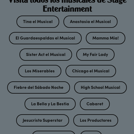
Entertainment
Tina el Musical
Anastasia el Musical
El Guardaespaldas el Musical
Mamma Mia!
Sister Act el Musical
My Fair Lady
Los Miserables
Chicago el Musical
Fiebre del Sábado Noche
High School Musical
La Bella y La Bestia
Cabaret
Jesucristo Superstar
Los Productores