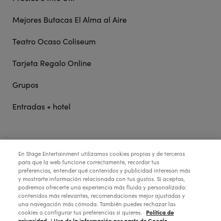
Mejores Butacas El Alma al Aire
Teatro Ocaso Coliseum
Tarjeta Regalo Online
Grupos
Entradas + hotel
STAGE ENTERTAINMENT
En Stage Entertainment utilizamos cookies propias y de terceros
para que la web funcione correctamente, recordar tus
preferencias, entender qué contenidos y publicidad interesan más
COLABORA:
y mostrarte información relacionada con tus gustos. Si aceptas,
podremos ofrecerte una experiencia más fluida y personalizada:
contenidos más relevantes, recomendaciones mejor ajustadas y
una navegación más cómoda. También puedes rechazar las
Política de
cookies o configurar tus preferencias si quieres.
privacidad.
| Uso de la información por parte de Google