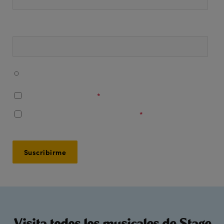
Número de teléfono
Acepto recibir mensajes de WhatsApp con información
sobre mi entrada y contenido promocional.
Soy mayor de 16 años
*
Acepto los
Términos y Condiciones
*
Visita todos los musicales de Stage