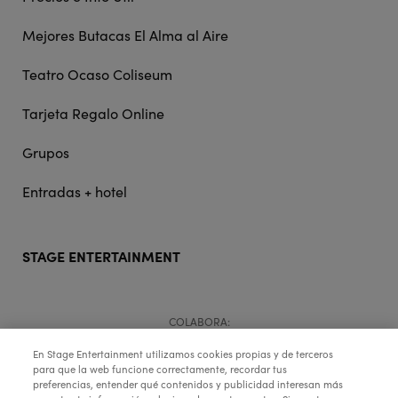
Mejores Butacas El Alma al Aire
Teatro Ocaso Coliseum
Tarjeta Regalo Online
Grupos
Entradas + hotel
STAGE ENTERTAINMENT
COLABORA:
En Stage Entertainment utilizamos cookies propias y de terceros
para que la web funcione correctamente, recordar tus
preferencias, entender qué contenidos y publicidad interesan más