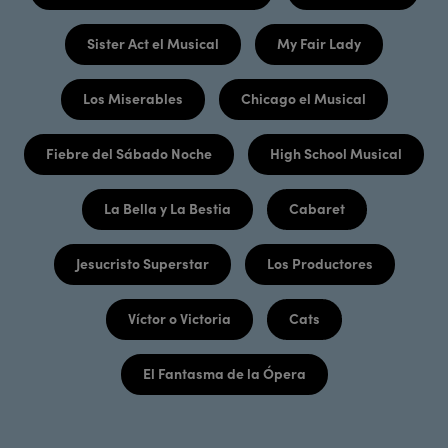
Sister Act el Musical
My Fair Lady
Los Miserables
Chicago el Musical
Fiebre del Sábado Noche
High School Musical
La Bella y La Bestia
Cabaret
Jesucristo Superstar
Los Productores
Víctor o Victoria
Cats
El Fantasma de la Ópera