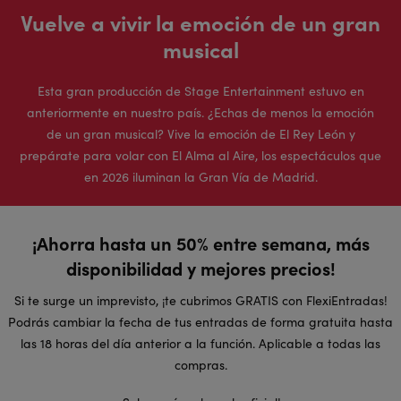
Vuelve a vivir la emoción de un gran
musical
Esta gran producción de Stage Entertainment estuvo en
anteriormente en nuestro país. ¿Echas de menos la emoción
de un gran musical? Vive la emoción de El Rey León y
prepárate para volar con El Alma al Aire, los espectáculos que
en 2026 iluminan la Gran Vía de Madrid.
¡Ahorra hasta un 50% entre semana, más
disponibilidad y mejores precios!
Si te surge un imprevisto, ¡te cubrimos GRATIS con FlexiEntradas!
Podrás cambiar la fecha de tus entradas de forma gratuita hasta
las 18 horas del día anterior a la función. Aplicable a todas las
compras.