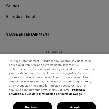
Grupos
Entradas + hotel
STAGE ENTERTAINMENT
COLABORA:
En Stage Entertainment utilizamos cookies propias y de terceros
para que la web funcione correctamente, recordar tus
preferencias, entender qué contenidos y publicidad interesan más
y mostrarte información relacionada con tus gustos. Si aceptas,
podremos ofrecerte una experiencia más fluida y personalizada:
contenidos más relevantes, recomendaciones mejor ajustadas y
una navegación más cómoda. También puedes rechazar las
Política de
cookies o configurar tus preferencias si quieres.
privacidad.
| Uso de la información por parte de Google
Copyright © 2026 Stage Entertainment España
Rechazar
Aceptar
Footer
Política de Privacidad
Política de Cookies
Configuración de Cookies