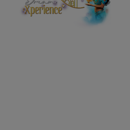
La mejor butaca donde ver Aladdín, el musical,
en la zona preferente del teatro y una propuesta
de experiencias exclusivas única, para disfrutar
antes, durante y después del espectáculo.
DreamXperience es deslumbrante. Sorprendente.
Inolvidable. Un sueño hecho realidad.
Mejores localidades de platea, acceso preferente, atención