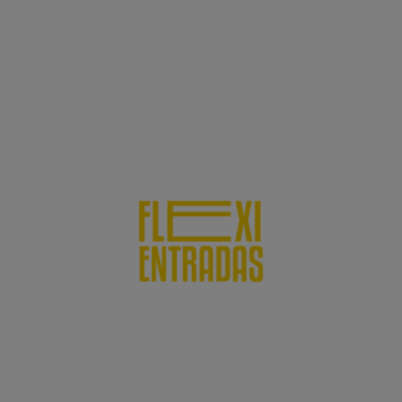
¡+7.000.000 de espectadores ya
han disfrutado de esta
experiencia inolvidable!
Y además, estos beneficios
Si te surge un imprevisto, ¡te cubrimos con FlexiEntradas!
Compra ahora y no te preocupes por lo que pase después.
Podrás cambiar la fecha de tus entradas de forma gratuita