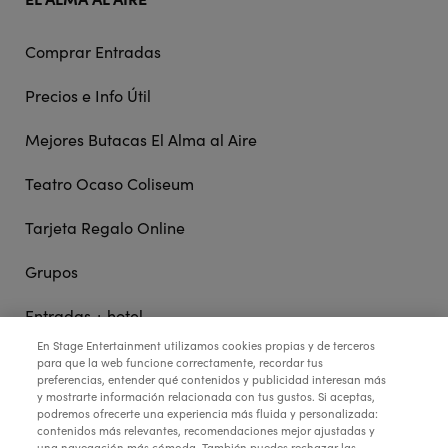
Comprar Entradas
Precios e Info Útil
Mejores Butacas El Alma al Aire
Teatro Ocaso Coliseum
Tarjeta Regalo Online
Grupos
Entradas + hotel
En Stage Entertainment utilizamos cookies propias y de terceros
para que la web funcione correctamente, recordar tus
preferencias, entender qué contenidos y publicidad interesan más
STAGE ENTERTAINMENT
y mostrarte información relacionada con tus gustos. Si aceptas,
podremos ofrecerte una experiencia más fluida y personalizada:
contenidos más relevantes, recomendaciones mejor ajustadas y
una navegación más cómoda. También puedes rechazar las